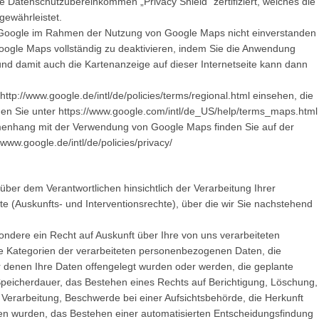
e Datenschutzübereinkommen „Privacy Shield“ zertifiziert, welches die
gewährleistet.
n Google im Rahmen der Nutzung von Google Maps nicht einverstanden
Google Maps vollständig zu deaktivieren, indem Sie die Anwendung
nd damit auch die Kartenanzeige auf dieser Internetseite kann dann
p://www.google.de/intl/de/policies/terms/regional.html einsehen, die
en Sie unter https://www.google.com/intl/de_US/help/terms_maps.html
enhang mit der Verwendung von Google Maps finden Sie auf der
/www.google.de/intl/de/policies/privacy/
er dem Verantwortlichen hinsichtlich der Verarbeitung Ihrer
(Auskunfts- und Interventionsrechte), über die wir Sie nachstehend
dere ein Recht auf Auskunft über Ihre von uns verarbeiteten
 Kategorien der verarbeiteten personenbezogenen Daten, die
denen Ihre Daten offengelegt wurden oder werden, die geplante
 Speicherdauer, das Bestehen eines Rechts auf Berichtigung, Löschung,
Verarbeitung, Beschwerde bei einer Aufsichtsbehörde, die Herkunft
ben wurden, das Bestehen einer automatisierten Entscheidungsfindung