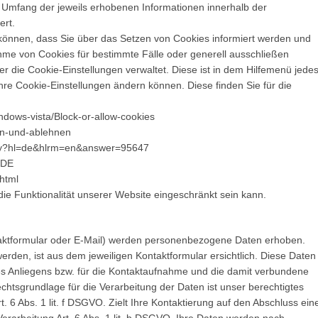
 Umfang der jeweils erhobenen Informationen innerhalb der
ert.
n können, dass Sie über das Setzen von Cookies informiert werden und
me von Cookies für bestimmte Fälle oder generell ausschließen
er die Cookie-Einstellungen verwaltet. Diese ist in dem Hilfemenü jede
hre Cookie-Einstellungen ändern können. Diese finden Sie für die
ndows-vista/Block-or-allow-cookies
ben-und-ablehnen
.py?hl=de&hlrm=en&answer=95647
_DE
html
ie Funktionalität unserer Website eingeschränkt sein kann.
aktformular oder E-Mail) werden personenbezogene Daten erhoben.
rden, ist aus dem jeweiligen Kontaktformular ersichtlich. Diese Daten
s Anliegens bzw. für die Kontaktaufnahme und die damit verbundene
chtsgrundlage für die Verarbeitung der Daten ist unser berechtigtes
 6 Abs. 1 lit. f DSGVO. Zielt Ihre Kontaktierung auf den Abschluss ein