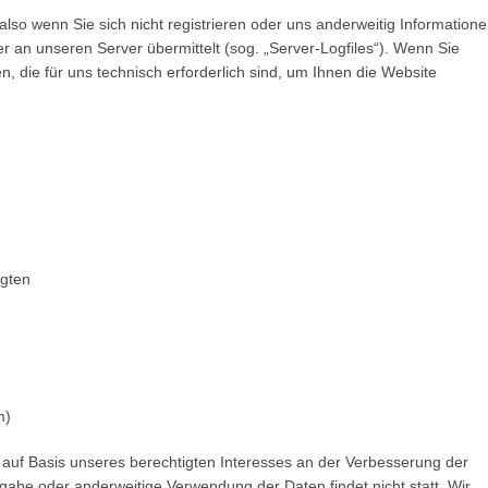
lso wenn Sie sich nicht registrieren oder uns anderweitig Information
er an unseren Server übermittelt (sog. „Server-Logfiles“). Wenn Sie
, die für uns technisch erforderlich sind, um Ihnen die Website
ngten
m)
O auf Basis unseres berechtigten Interesses an der Verbesserung der
ergabe oder anderweitige Verwendung der Daten findet nicht statt. Wir