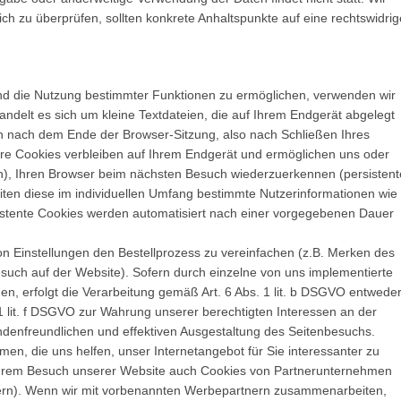
lich zu überprüfen, sollten konkrete Anhaltspunkte auf eine rechtswidrig
und die Nutzung bestimmter Funktionen zu ermöglichen, verwenden wir
ndelt es sich um kleine Textdateien, die auf Ihrem Endgerät abgelegt
 nach dem Ende der Browser-Sitzung, also nach Schließen Ihres
ere Cookies verbleiben auf Ihrem Endgerät und ermöglichen uns oder
n), Ihren Browser beim nächsten Besuch wiederzuerkennen (persistent
ten diese im individuellen Umfang bestimmte Nutzerinformationen wie
istente Cookies werden automatisiert nach einer vorgegebenen Dauer
on Einstellungen den Bestellprozess zu vereinfachen (z.B. Merken des
Besuch auf der Website). Sofern durch einzelne von uns implementierte
, erfolgt die Verarbeitung gemäß Art. 6 Abs. 1 lit. b DSGVO entwede
1 lit. f DSGVO zur Wahrung unserer berechtigten Interessen an der
ndenfreundlichen und effektiven Ausgestaltung des Seitenbesuchs.
n, die uns helfen, unser Internetangebot für Sie interessanter zu
 Ihrem Besuch unserer Website auch Cookies von Partnerunternehmen
ietern). Wenn wir mit vorbenannten Werbepartnern zusammenarbeiten,