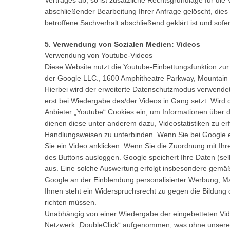
Vertrages ab, so ist zusätzliche Rechtsgrundlage für die
abschließender Bearbeitung Ihrer Anfrage gelöscht, dies
betroffene Sachverhalt abschließend geklärt ist und sof
5. Verwendung von Sozialen Medien: Videos
Verwendung von Youtube-Videos
Diese Website nutzt die Youtube-Einbettungsfunktion zu
der Google LLC., 1600 Amphitheatre Parkway, Mountain 
Hierbei wird der erweiterte Datenschutzmodus verwende
erst bei Wiedergabe des/der Videos in Gang setzt. Wird 
Anbieter „Youtube“ Cookies ein, um Informationen über 
dienen diese unter anderem dazu, Videostatistiken zu er
Handlungsweisen zu unterbinden. Wenn Sie bei Google e
Sie ein Video anklicken. Wenn Sie die Zuordnung mit Ihr
des Buttons ausloggen. Google speichert Ihre Daten (selb
aus. Eine solche Auswertung erfolgt insbesondere gemäß 
Google an der Einblendung personalisierter Werbung, M
Ihnen steht ein Widerspruchsrecht zu gegen die Bildung
richten müssen.
Unabhängig von einer Wiedergabe der eingebetteten Vid
Netzwerk „DoubleClick“ aufgenommen, was ohne unseren