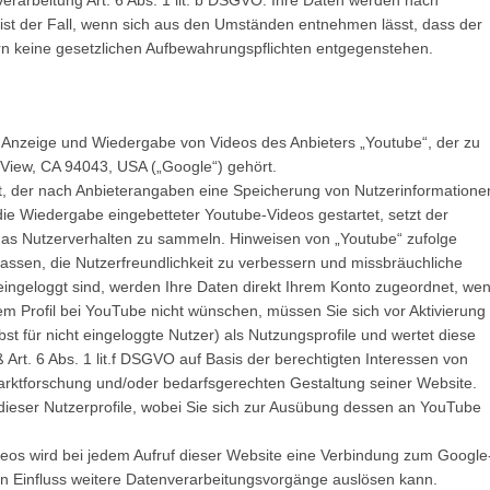
 Verarbeitung Art. 6 Abs. 1 lit. b DSGVO. Ihre Daten werden nach
 ist der Fall, wenn sich aus den Umständen entnehmen lässt, dass der
ern keine gesetzlichen Aufbewahrungspflichten entgegenstehen.
r Anzeige und Wiedergabe von Videos des Anbieters „Youtube“, der zu
View, CA 94043, USA („Google“) gehört.
t, der nach Anbieterangaben eine Speicherung von Nutzerinformatione
die Wiedergabe eingebetteter Youtube-Videos gestartet, setzt der
das Nutzerverhalten zu sammeln. Hinweisen von „Youtube“ zufolge
fassen, die Nutzerfreundlichkeit zu verbessern und missbräuchliche
ingeloggt sind, werden Ihre Daten direkt Ihrem Konto zugeordnet, we
em Profil bei YouTube nicht wünschen, müssen Sie sich vor Aktivierung
st für nicht eingeloggte Nutzer) als Nutzungsprofile und wertet diese
Art. 6 Abs. 1 lit.f DSGVO auf Basis der berechtigten Interessen von
arktforschung und/oder bedarfsgerechten Gestaltung seiner Website.
 dieser Nutzerprofile, wobei Sie sich zur Ausübung dessen an YouTube
eos wird bei jedem Aufruf dieser Website eine Verbindung zum Google
 Einfluss weitere Datenverarbeitungsvorgänge auslösen kann.