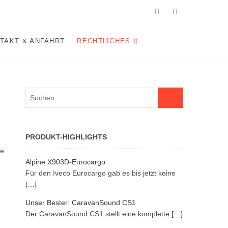
facebook
instagram
Multmedia-Lösungen.
TAKT & ANFAHRT
RECHTLICHES
Suchen …
PRODUKT-HIGHLIGHTS
le
Alpine X903D-Eurocargo
Für den Iveco Eurocargo gab es bis jetzt keine
[…]
Unser Bester: CaravanSound CS1
Der CaravanSound CS1 stellt eine komplette
[…]