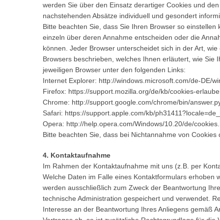
werden Sie über den Einsatz derartiger Cookies und den
nachstehenden Absätze individuell und gesondert informi
Bitte beachten Sie, dass Sie Ihren Browser so einstelle
einzeln über deren Annahme entscheiden oder die Annah
können. Jeder Browser unterscheidet sich in der Art, wie 
Browsers beschrieben, welches Ihnen erläutert, wie Sie I
jeweiligen Browser unter den folgenden Links:
Internet Explorer: http://windows.microsoft.com/de-DE/wi
Firefox: https://support.mozilla.org/de/kb/cookies-erlau
Chrome: http://support.google.com/chrome/bin/answer
Safari: https://support.apple.com/kb/ph31411?locale=de
Opera: http://help.opera.com/Windows/10.20/de/cookies.
Bitte beachten Sie, dass bei Nichtannahme von Cookies d
4. Kontaktaufnahme
Im Rahmen der Kontaktaufnahme mit uns (z.B. per Kont
Welche Daten im Falle eines Kontaktformulars erhoben we
werden ausschließlich zum Zweck der Beantwortung Ihre
technische Administration gespeichert und verwendet. Re
Interesse an der Beantwortung Ihres Anliegens gemäß Art.