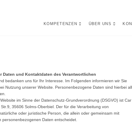
rSystems. Mario Milling 
KOMPETENZEN
ÜBER UNS
KON
r Daten und Kontaktdaten des Verantwortlichen
d bedanken uns für Ihr Interesse. Im Folgenden informieren wir Sie
i Nutzung unserer Website. Personenbezogene Daten sind hierbei al
en.
ser Website im Sinne der Datenschutz-Grundverordnung (DSGVO) ist Car
Str.9, 35606 Solms-Oberbiel. Der für die Verarbeitung von
türliche oder juristische Person, die allein oder gemeinsam mit
on personenbezogenen Daten entscheidet.