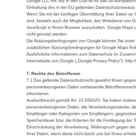
Google LLC mit Sitz in den USA ist für das us-europäisch
Einhaltung des in der EU geltenden Datenschutzniveaus 
Wenn Sie mit der künftigen Übermittlung Ihrer Daten a
sind, besteht auch die Möglichkeit, den Webdienst von 
JavaScript in Ihrem Browser ausschalten. Google Maps u
nicht genutzt werden.
Die Nutzungsbedingungen von Google können Sie unter htt
zusätzlichen Nutzungsbedingungen für Google Maps find
Ausführliche Informationen zum Datenschutz im Zusamm
Internetseite von Google („Google Privacy Policy“): http:/
7. Rechte des Betroffenen
7.1 Das geltende Datenschutzrecht gewährt Ihnen gegenüb
personenbezogenen Daten umfassende Betroffenenrechte 
informieren:
Auskunftsrecht gemäß Art. 15 DSGVO: Sie haben insbeson
personenbezogenen Daten, die Verarbeitungszwecke, die
Empfänger oder Kategorien von Empfängern, gegenüber 
Speicherdauer bzw. die Kriterien für die Festlegung der
Einschränkung der Verarbeitung, Widerspruch gegen die 
Ihrer Daten, wenn diese nicht durch uns bei Ihnen erho