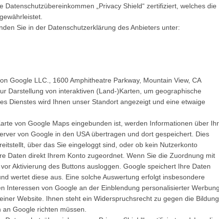
e Datenschutzübereinkommen „Privacy Shield“ zertifiziert, welches die
gewährleistet.
nden Sie in der Datenschutzerklärung des Anbieters unter:
von Google LLC., 1600 Amphitheatre Parkway, Mountain View, CA
ur Darstellung von interaktiven (Land-)Karten, um geographische
eses Dienstes wird Ihnen unser Standort angezeigt und eine etwaige
e Karte von Google Maps eingebunden ist, werden Informationen über Ih
Server von Google in den USA übertragen und dort gespeichert. Dies
itstellt, über das Sie eingeloggt sind, oder ob kein Nutzerkonto
hre Daten direkt Ihrem Konto zugeordnet. Wenn Sie die Zuordnung mit
 vor Aktivierung des Buttons ausloggen. Google speichert Ihre Daten
e und wertet diese aus. Eine solche Auswertung erfolgt insbesondere
ten Interessen von Google an der Einblendung personalisierter Werbung
iner Website. Ihnen steht ein Widerspruchsrecht zu gegen die Bildung
n an Google richten müssen.