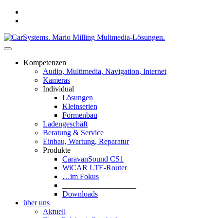
Zum
facebook
Inhalt
instagram
springen
CarSystems. Mario Milling Multmedia-
Kompetenzen
Lösungen.
Audio, Multimedia, Navigation, Internet
Kameras
Individual
Lösungen
Kleinserien
Formenbau
Ladengeschäft
Beratung & Service
Einbau, Wartung, Reparatur
Produkte
CaravanSound CS1
WiCAR LTE-Router
…im Fokus
___________________
Downloads
über uns
Aktuell